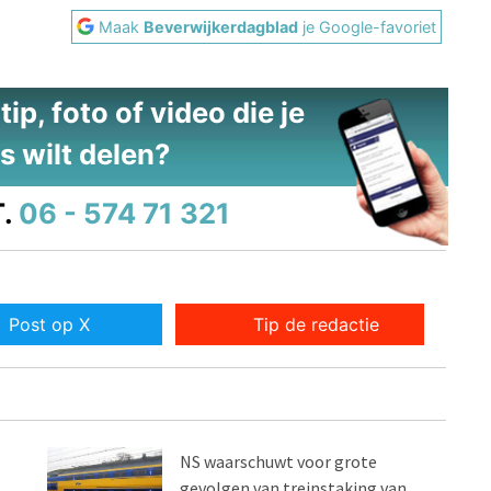
Maak
Beverwijkerdagblad
je Google-favoriet
ip, foto of video die je
s wilt delen?
.
06 - 574 71 321
Post op X
Tip de redactie
NS waarschuwt voor grote
gevolgen van treinstaking van