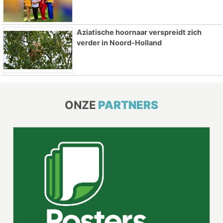
Aziatische hoornaar verspreidt zich
verder in Noord-Holland
ONZE
PARTNERS