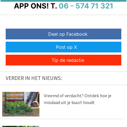
APP ONS!
T.
06 - 574 71 321
Deel op Facebook
Post op X
Tip de redactie
VERDER IN HET NIEUWS:
Vreemd of verdacht? Ontdek hoe je
misdaad uit je buurt houdt