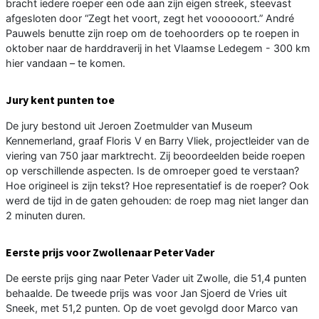
bracht iedere roeper een ode aan zijn eigen streek, steevast
afgesloten door “Zegt het voort, zegt het voooooort.” André
Pauwels benutte zijn roep om de toehoorders op te roepen in
oktober naar de harddraverij in het Vlaamse Ledegem - 300 km
hier vandaan – te komen.
Jury kent punten toe
De jury bestond uit Jeroen Zoetmulder van Museum
Kennemerland, graaf Floris V en Barry Vliek, projectleider van de
viering van 750 jaar marktrecht. Zij beoordeelden beide roepen
op verschillende aspecten. Is de omroeper goed te verstaan?
Hoe origineel is zijn tekst? Hoe representatief is de roeper? Ook
werd de tijd in de gaten gehouden: de roep mag niet langer dan
2 minuten duren.
Eerste prijs voor Zwollenaar Peter Vader
De eerste prijs ging naar Peter Vader uit Zwolle, die 51,4 punten
behaalde. De tweede prijs was voor Jan Sjoerd de Vries uit
Sneek, met 51,2 punten. Op de voet gevolgd door Marco van