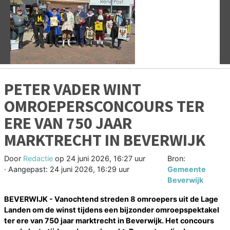
Vorige
V
PETER VADER WINT
OMROEPERSCONCOURS TER
ERE VAN 750 JAAR
MARKTRECHT IN BEVERWIJK
Door
Redactie
op
24 juni 2026, 16:27 uur
Bron:
· Aangepast:
24 juni 2026, 16:29 uur
Gemeente
Beverwijk
BEVERWIJK - Vanochtend streden 8 omroepers uit de Lage
Landen om de winst tijdens een bijzonder omroepspektakel
ter ere van 750 jaar marktrecht in Beverwijk. Het concours