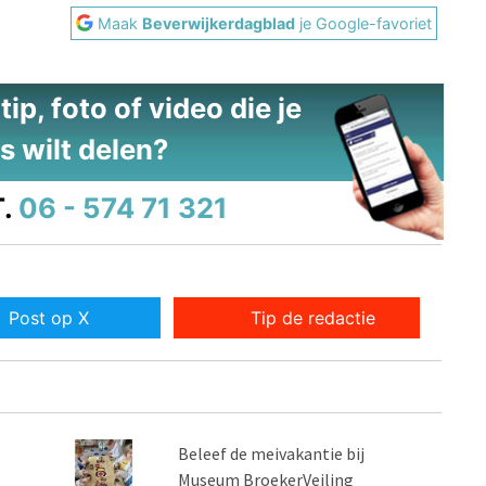
Maak
Beverwijkerdagblad
je Google-favoriet
ip, foto of video die je
s wilt delen?
.
06 - 574 71 321
Post op X
Tip de redactie
Beleef de meivakantie bij
Museum BroekerVeiling