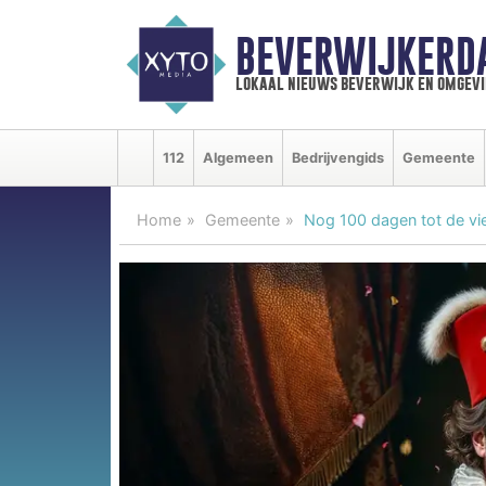
BEVERWIJKERD
lokaal nieuws beverwijk en omgevi
112
Algemeen
Bedrijvengids
Gemeente
Home
Gemeente
Nog 100 dagen tot de vie