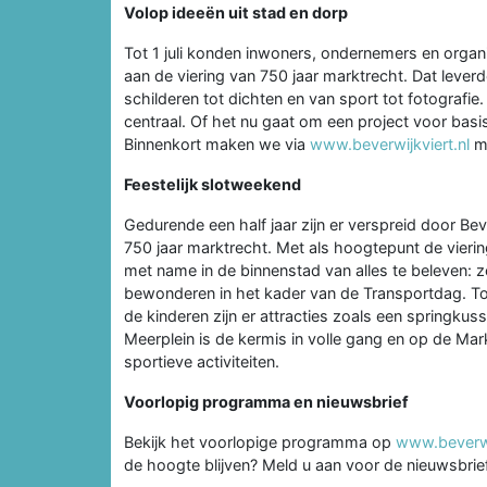
Volop ideeën uit stad en dorp
Tot 1 juli konden inwoners, ondernemers en organis
aan de viering van 750 jaar marktrecht. Dat lever
schilderen tot dichten en van sport tot fotografie. 
centraal. Of het nu gaat om een project voor bas
Binnenkort maken we via
www.beverwijkviert.nl
me
Feestelijk slotweekend
Gedurende een half jaar zijn er verspreid door Beve
750 jaar marktrecht. Met als hoogtepunt de vierin
met name in de binnenstad van alles te beleven: zo
bewonderen in het kader van de Transportdag. Tot 
de kinderen zijn er attracties zoals een springkus
Meerplein is de kermis in volle gang en op de Ma
sportieve activiteiten.
Voorlopig programma en nieuwsbrief
Bekijk het voorlopige programma op
www.beverwi
de hoogte blijven? Meld u aan voor de nieuwsbrie