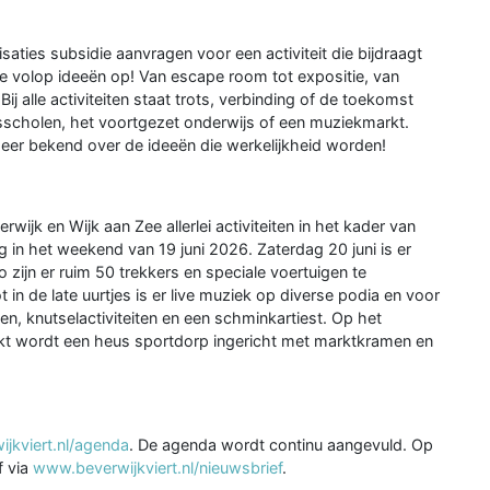
aties subsidie aanvragen voor een activiteit die bijdraagt
de volop ideeën op! Van escape room tot expositie, van
Bij alle activiteiten staat trots, verbinding of de toekomst
isscholen, het voortgezet onderwijs of een muziekmarkt.
er bekend over de ideeën die werkelijkheid worden!
rwijk en Wijk aan Zee allerlei activiteiten in het kader van
g in het weekend van 19 juni 2026. Zaterdag 20 juni is er
 zijn er ruim 50 trekkers en speciale voertuigen te
in de late uurtjes is er live muziek op diverse podia en voor
sen, knutselactiviteiten en een schminkartiest. Op het
rkt wordt een heus sportdorp ingericht met marktkramen en
jkviert.nl/agenda
. De agenda wordt continu aangevuld. Op
f via
www.beverwijkviert.nl/nieuwsbrief
.