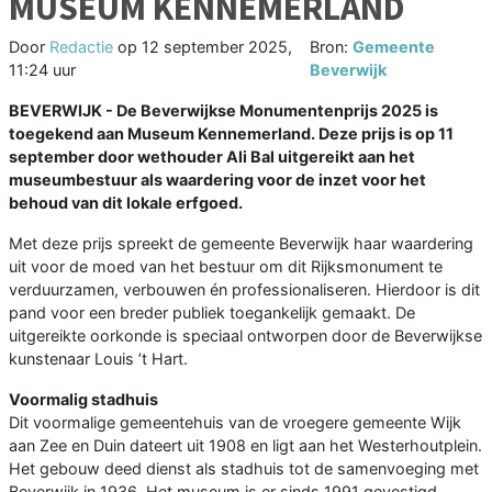
MUSEUM KENNEMERLAND
Door
Redactie
op
12 september 2025,
Bron:
Gemeente
11:24 uur
Beverwijk
BEVERWIJK - De Beverwijkse Monumentenprijs 2025 is
toegekend aan Museum Kennemerland. Deze prijs is op 11
september door wethouder Ali Bal uitgereikt aan het
museumbestuur als waardering voor de inzet voor het
behoud van dit lokale erfgoed.
Met deze prijs spreekt de gemeente Beverwijk haar waardering
uit voor de moed van het bestuur om dit Rijksmonument te
verduurzamen, verbouwen én professionaliseren. Hierdoor is dit
pand voor een breder publiek toegankelijk gemaakt. De
uitgereikte oorkonde is speciaal ontworpen door de Beverwijkse
kunstenaar Louis ’t Hart.
Voormalig stadhuis
Dit voormalige gemeentehuis van de vroegere gemeente Wijk
aan Zee en Duin dateert uit 1908 en ligt aan het Westerhoutplein.
Het gebouw deed dienst als stadhuis tot de samenvoeging met
Beverwijk in 1936. Het museum is er sinds 1991 gevestigd.