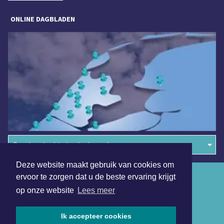
ONLINE DAGBLADEN
Overige dagbladen in de regio
Deze website maakt gebruik van cookies om
Algemene voorwaarden
ervoor te zorgen dat u de beste ervaring krijgt
op onze website
Lees meer
Disclaimer
Privacy Statement
Ik accepteer cookies