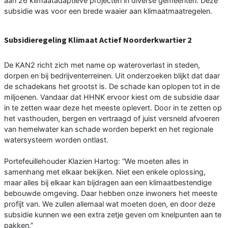
aan 26 klimaatadaptieve projecten in diverse gemeenten. Deze
subsidie was voor een brede waaier aan klimaatmaatregelen.
Subsidieregeling Klimaat Actief Noorderkwartier 2
De KAN2 richt zich met name op wateroverlast in steden,
dorpen en bij bedrijventerreinen. Uit onderzoeken blijkt dat daar
de schadekans het grootst is. De schade kan oplopen tot in de
miljoenen. Vandaar dat HHNK ervoor kiest om de subsidie daar
in te zetten waar deze het meeste oplevert. Door in te zetten op
het vasthouden, bergen en vertraagd of juist versneld afvoeren
van hemelwater kan schade worden beperkt en het regionale
watersysteem worden ontlast.
Portefeuillehouder Klazien Hartog: “We moeten alles in
samenhang met elkaar bekijken. Niet een enkele oplossing,
maar alles bij elkaar kan bijdragen aan een klimaatbestendige
bebouwde omgeving. Daar hebben onze inwoners het meeste
profijt van. We zullen allemaal wat moeten doen, en door deze
subsidie kunnen we een extra zetje geven om knelpunten aan te
pakken.”