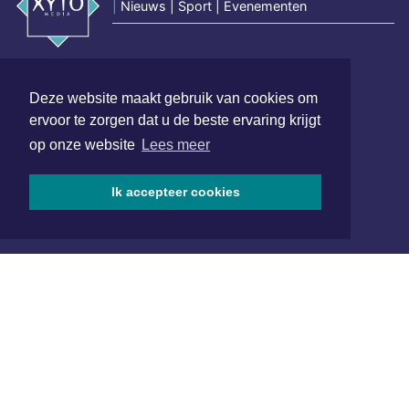
|
Nieuws | Sport | Evenementen
Hoofdvestiging:
van Benthuizenlaan 1
Deze website maakt gebruik van cookies om
1701 BZ Heerhugowaard
ervoor te zorgen dat u de beste ervaring krijgt
op onze website
Lees meer
072 8200 600
redactie@xyto.nl
www.xyto.nl
Ik accepteer cookies
SOCIAL MEDIA
NIEUWSBRIEF AANMELDEN
Schrijf je in voor onze nieuwsbrief en krijg wekelijks een
samenvatting van alle gebeurtenissen uit jouw regio.
Aanmelden