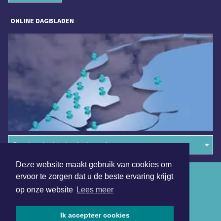
ONLINE DAGBLADEN
Overige dagbladen in de regio
Deze website maakt gebruik van cookies om
Algemene voorwaarden
ervoor te zorgen dat u de beste ervaring krijgt
op onze website
Lees meer
Disclaimer
Privacy Statement
Ik accepteer cookies