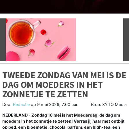
Vorige
V
TWEEDE ZONDAG VAN MEI IS DE
DAG OM MOEDERS IN HET
ZONNETJE TE ZETTEN
Door
Redactie
op
9 mei 2026, 7:00 uur
Bron: XYTO Media
NEDERLAND - Zondag 10 mei is het Moederdag, de dag om
moeders in het zonnetje te zetten! Verras jij haar met ontbijt
op bed, een bloemetje, chocola, parfum, een high-tea, een