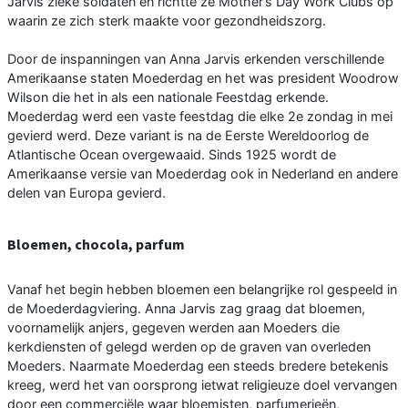
Jarvis zieke soldaten en richtte ze Mother’s Day Work Clubs op
waarin ze zich sterk maakte voor gezondheidszorg.
Door de inspanningen van Anna Jarvis erkenden verschillende
Amerikaanse staten Moederdag en het was president Woodrow
Wilson die het in als een nationale Feestdag erkende.
Moederdag werd een vaste feestdag die elke 2e zondag in mei
gevierd werd. Deze variant is na de Eerste Wereldoorlog de
Atlantische Ocean overgewaaid. Sinds 1925 wordt de
Amerikaanse versie van Moederdag ook in Nederland en andere
delen van Europa gevierd.
Bloemen, chocola, parfum
Vanaf het begin hebben bloemen een belangrijke rol gespeeld in
de Moederdagviering. Anna Jarvis zag graag dat bloemen,
voornamelijk anjers, gegeven werden aan Moeders die
kerkdiensten of gelegd werden op de graven van overleden
Moeders. Naarmate Moederdag een steeds bredere betekenis
kreeg, werd het van oorsprong ietwat religieuze doel vervangen
door een commerciële waar bloemisten, parfumerieën,