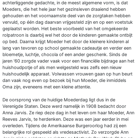
achterliggende gedachte, in de meest algemene vorm, is dat
Moeders, die het hele jaar het gezinsleven draaiend hebben
gehouden en het voornaamste deel van de zorgtaken hebben
vervuld, op één dag daarvan vrijgesteld zijn en op een voetstuk
geplaatst worden. Het beste voorbeeld van het omgekeerde
rolpatroon is daarbij wel het door de kinderen gemaakte ontbijt
op bed. Daarna krijgt Moeder het door de kleinere kinderen al
lang van tevoren op school gemaakte cadeautje en verder een
bloemetje, luchtje, chocola of een ander geschenk. Sinds de
jaren '60 zorgde vader vaak voor een financiële bijdrage aan het
huishoudpotje of als men welgesteld was zelfs een nieuw
huishoudelijk apparaat. Volwassen vrouwen gaan op hun beurt
dan vaak nog even op bezoek bij hun Moeder, die inmiddels
Oma zijn, eveneens met een kleine attentie.
De oorsprong van de huidige Moederdag ligt dus in de
Verenigde Staten. Deze werd namelijk in 1908 bedacht door
Anna Jarvis. Ze riep deze dag in het leven om haar Moeder, Ann
Reeves Jarvis, te herdenken. Deze was een jaar eerder in mei
overleden. Tijdens de Amerikaanse Burgeroorlog had zij een
belangrijke rol gespeeld als vredesactivist. Zo verzorgde Ann