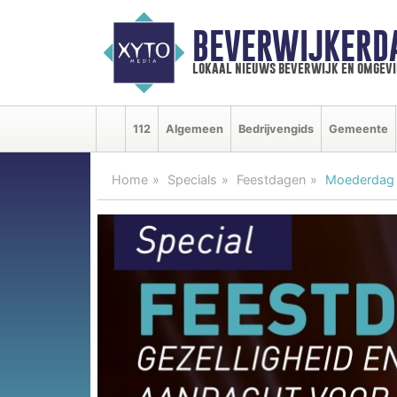
BEVERWIJKERD
lokaal nieuws beverwijk en omgevi
112
Algemeen
Bedrijvengids
Gemeente
Home
Specials
Feestdagen
Moederdag p