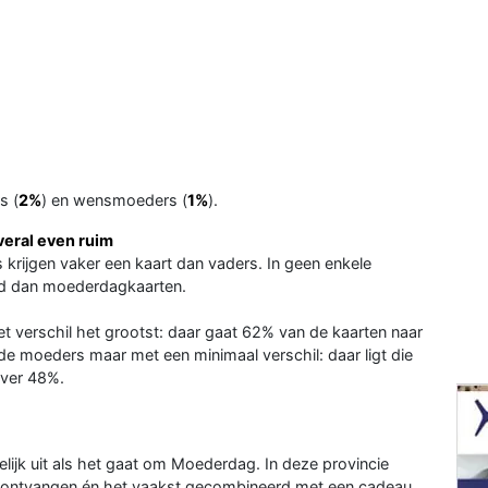
s (
2%
) en wensmoeders (
1%
).
veral even ruim
rs krijgen vaker een kaart dan vaders. In geen enkele
rd dan moederdagkaarten.
het verschil het grootst: daar gaat 62% van de kaarten naar
e moeders maar met een minimaal verschil: daar ligt die
over 48%.
elijk uit als het gaat om Moederdag. In deze provincie
ontvangen én het vaakst gecombineerd met een cadeau.