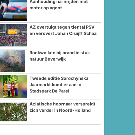
Aanhouding na inrijden met
motor op agent
AZ overtuigt tegen tiental PSV
en verovert Johan Cruijff Schaal
Rookwolken bij brand in stuk
natuur Beverwijk
Tweede editie Sorochynska
Jaarmarkt komt er aan in
Stadspark De Parel
Aziatische hoornaar verspreidt
zich verder in Noord-Holland