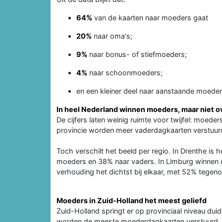
64%
van de kaarten naar moeders gaat
20%
naar oma's;
9%
naar bonus- of stiefmoeders;
4%
naar schoonmoeders;
en een kleiner deel naar aanstaande moeder
In heel Nederland winnen moeders, maar niet o
De cijfers laten weinig ruimte voor twijfel: moede
provincie worden meer vaderdagkaarten verstuu
Toch verschilt het beeld per regio. In Drenthe is 
moeders en 38% naar vaders. In Limburg winnen d
verhouding het dichtst bij elkaar, met 52% tegen
Moeders in Zuid-Holland het meest geliefd
Zuid-Holland springt er op provinciaal niveau duid
worden de meeste moederdagkaarten verstuurd, 