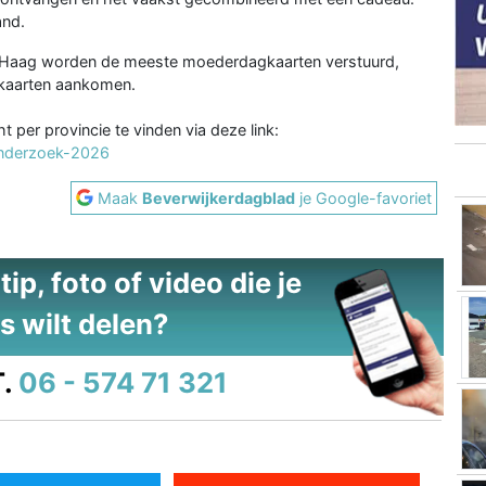
and.
Den Haag worden de meeste moederdagkaarten verstuurd,
e kaarten aankomen.
 per provincie te vinden via deze link:
onderzoek-2026
Maak
Beverwijkerdagblad
je Google-favoriet
ip, foto of video die je
s wilt delen?
.
06 - 574 71 321