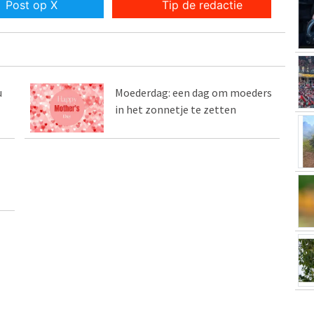
Post op X
Tip de redactie
u
Moederdag: een dag om moeders
in het zonnetje te zetten