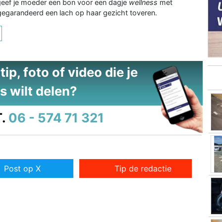
 geef je moeder een bon voor een dagje
wellness
met
gegarandeerd een lach op haar gezicht toveren.
ip, foto of video die je
s wilt delen?
.
06 - 574 71 321
Post op X
Tip de redactie