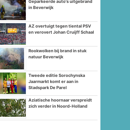
Geparkeerde auto's uitgebrand
in Beverwijk
AZ overtuigt tegen tiental PSV
en verovert Johan Cruijff Schaal
Rookwolken bij brand in stuk
natuur Beverwijk
Tweede editie Sorochynska
Jaarmarkt komt er aan in
Stadspark De Parel
Aziatische hoornaar verspreidt
zich verder in Noord-Holland