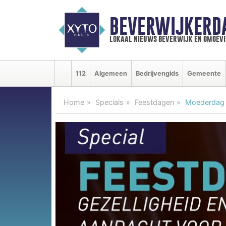
BEVERWIJKERD
lokaal nieuws beverwijk en omgevi
112
Algemeen
Bedrijvengids
Gemeente
Home
Specials
Feestdagen
Moederdag