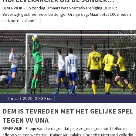
ORANJE DAG
BEVERWIJK - Op zondag 8 maart was voetbalvereniging DEM uit
Beverwijk gastheer voor de Jonger Oranje dag. Maar liefst 100 meiden
uit Noord-Holland [...]
2 maart 2020, 20:39 uur
|
DEM IS TEVREDEN MET HET GELIJKE SPEL
TEGEN VV UNA
BEVERWIJK - Er zijn van die dagen dat je je zegeningen moet tellen na
afloop van een wedstrijd. Trainer Kiri Kalaitzis besefte uiteraard volledig