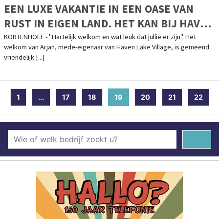
EEN LUXE VAKANTIE IN EEN OASE VAN
RUST IN EIGEN LAND. HET KAN BIJ HAVEN
LAKE VILLAGE!
KORTENHOEF - "Hartelijk welkom en wat leuk dat jullie er zijn". Het
welkom van Arjan, mede-eigenaar van Haven Lake Village, is gemeend
vriendelijk [...]
1
...
17
18
19
(current)
20
21
22