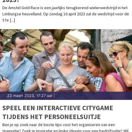
De Amstel Gold Race is een jaarlijks terugkerend wielerwedstrijd in het
Limburgse heuvelland. Op zondag 16 april 2023 zal de wedstrijd voor de
57e [...]
23 maart 2023, 17:27 uur
|
SPEEL EEN INTERACTIEVE CITYGAME
TIJDENS HET PERSONEELSUITJE
Ben je op zoek naar de beste tips voor het organiseren van een
teamuitje? Zoek je inspiratie en leuke ideeën voor een bedrijfsuitje? Wil