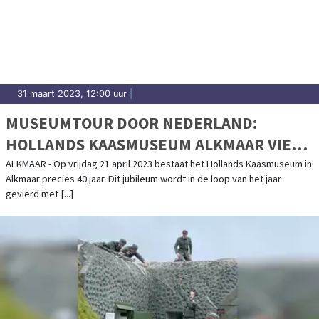
31 maart 2023, 12:00 uur
|
MUSEUMTOUR DOOR NEDERLAND:
HOLLANDS KAASMUSEUM ALKMAAR VIERT
40-JARIG JUBILEUM
ALKMAAR - Op vrijdag 21 april 2023 bestaat het Hollands Kaasmuseum in
Alkmaar precies 40 jaar. Dit jubileum wordt in de loop van het jaar
gevierd met [...]