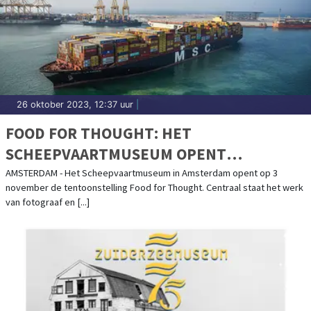
26 oktober 2023, 12:37 uur
|
FOOD FOR THOUGHT: HET
SCHEEPVAARTMUSEUM OPENT
TENTOONSTELLING OVER DE VERBORGEN
AMSTERDAM - Het Scheepvaartmuseum in Amsterdam opent op 3
november de tentoonstelling Food for Thought. Centraal staat het werk
WERELD ACHTER ONS VOEDSEL
van fotograaf en [...]