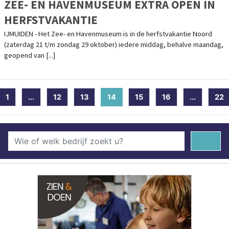
ZEE- EN HAVENMUSEUM EXTRA OPEN IN
HERFSTVAKANTIE
IJMUIDEN - Het Zee- en Havenmuseum is in de herfstvakantie Noord
(zaterdag 21 t/m zondag 29 oktober) iedere middag, behalve maandag,
geopend van [...]
1
...
12
13
14
(current)
15
16
...
22