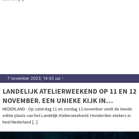
7 november 2023, 14:43 uur
|
LANDELIJK ATELIERWEEKEND OP 11 EN 12
NOVEMBER. EEN UNIEKE KIJK IN
HONDERDEN ATELIERS DOOR HET HELE
NEDERLAND - Op zaterdag 11 en zondag 12 november vindt de tiende
editie plaats van het Landelijk Atelierweekend. Honderden ateliers in
LAND
heel Nederland [...]