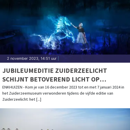
2 november 2023, 14:51 uur
|
JUBILEUMEDITIE ZUIDERZEELICHT
SCHIJNT BETOVEREND LICHT OP
VOLENDAM
ENKHUIZEN - Kom je van 16 december 2023 tot en met 7 januari 2024 in
het Zuiderzeemuseum verwonderen tijdens de vijfde editie van
Zuiderzeelicht: het [...]