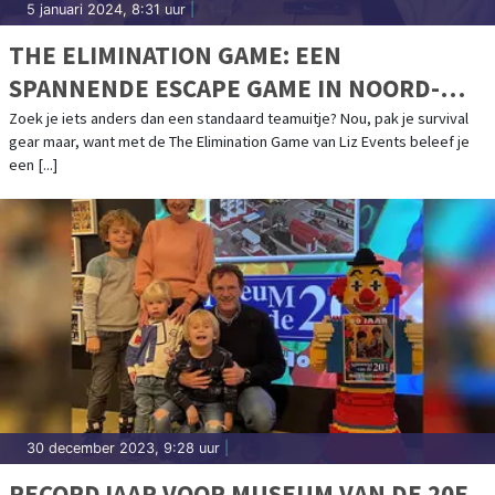
5 januari 2024, 8:31 uur
|
THE ELIMINATION GAME: EEN
SPANNENDE ESCAPE GAME IN NOORD-
HOLLAND
Zoek je iets anders dan een standaard teamuitje? Nou, pak je survival
gear maar, want met de The Elimination Game van Liz Events beleef je
een [...]
30 december 2023, 9:28 uur
|
RECORDJAAR VOOR MUSEUM VAN DE 20E