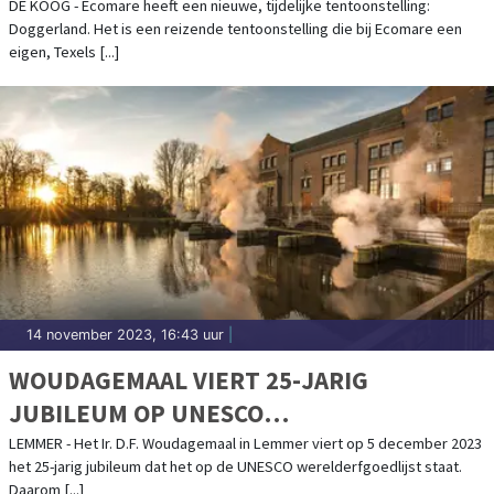
DE KOOG - Ecomare heeft een nieuwe, tijdelijke tentoonstelling:
Doggerland. Het is een reizende tentoonstelling die bij Ecomare een
eigen, Texels [...]
14 november 2023, 16:43 uur
|
WOUDAGEMAAL VIERT 25-JARIG
JUBILEUM OP UNESCO
WERELDERFGOEDLIJST
LEMMER - Het Ir. D.F. Woudagemaal in Lemmer viert op 5 december 2023
het 25-jarig jubileum dat het op de UNESCO werelderfgoedlijst staat.
Daarom [...]