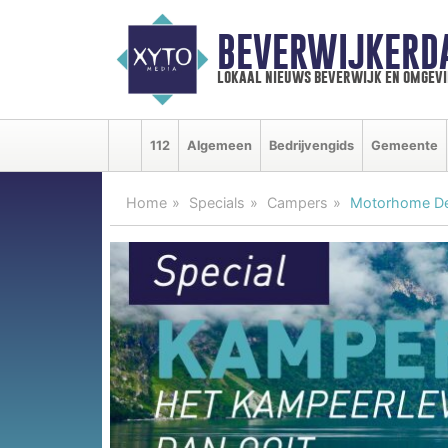
BEVERWIJKERD
lokaal nieuws beverwijk en omgevi
112
Algemeen
Bedrijvengids
Gemeente
Home
Specials
Campers
Motorhome Dep