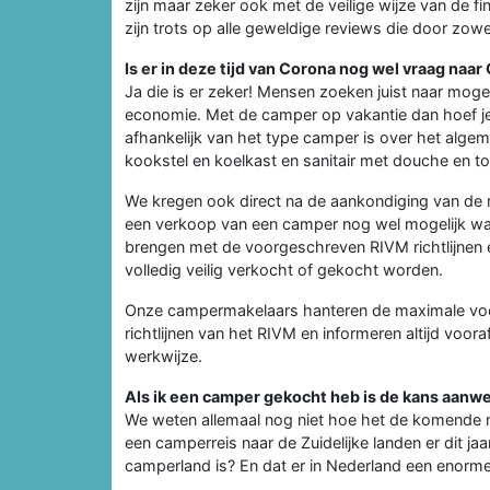
zijn maar zeker ook met de veilige wijze van de f
zijn trots op alle geweldige reviews die door zowe
Is er in deze tijd van Corona nog wel vraag naa
Ja die is er zeker! Mensen zoeken juist naar moge
economie. Met de camper op vakantie dan hoef je 
afhankelijk van het type camper is over het alg
kookstel en koelkast en sanitair met douche en toi
We kregen ook direct na de aankondiging van de r
een verkoop van een camper nog wel mogelijk was.
brengen met de voorgeschreven RIVM richtlijnen 
volledig veilig verkocht of gekocht worden.
Onze campermakelaars hanteren de maximale vo
richtlijnen van het RIVM en informeren altijd voo
werkwijze.
Als ik een camper gekocht heb is de kans aanwezi
We weten allemaal nog niet hoe het de komende 
een camperreis naar de Zuidelijke landen er dit jaa
camperland is? En dat er in Nederland een enorm