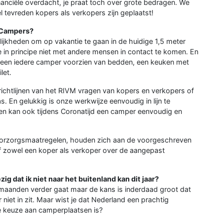
inanciële overdacht, je praat toch over grote bedragen. We
l tevreden kopers als verkopers zijn geplaatst!
r Campers?
lijkheden om op vakantie te gaan in de huidige 1,5 meter
in principe niet met andere mensen in contact te komen. En
emeen iedere camper voorzien van bedden, een keuken met
let.
ichtlijnen van het RIVM vragen van kopers en verkopers of
 En gelukkig is onze werkwijze eenvoudig in lijn te
en kan ook tijdens Coronatijd een camper eenvoudig en
orzorgsmaatregelen, houden zich aan de voorgeschreven
raf zowel een koper als verkoper over de aangepast
g dat ik niet naar het buitenland kan dit jaar?
maanden verder gaat maar de kans is inderdaad groot dat
r niet in zit. Maar wist je dat Nederland een prachtig
e keuze aan camperplaatsen is?