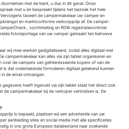
doornemen met de klant, u dus in dit geval. Onze
spraak met u en bespreekt tijdens het bezoek het hele
n. Vervolgens taxeert de campermakelaar uw camper en
 opbrengst en marktconforme verkoopprijs af. De camper-
 CamperCheck , vochtmeting en RDW registratiecontrole
ebreide fotoreportage van uw camper gemaakt ten behoeve
ar wij mee werken gedigitaliseerd, zodat alles digitaal met
e campermakelaar kan alles via zijn tablet organiseren en
en over de campers van geïnteresseerde kopers of van de
 is dat ondertekende formulieren digitaal getekend kunnen
 in de email ontvangen.
gevens heeft ingevuld via zijn tablet staat het direct ook
 de campermakelaar bij de verkoper vertrokken is. De
?
opprijs is bepaald, plaatsen wij een advertentie van uw
r aanbieding sites en social media met alle specificaties
lmatig in ons grote Europese databestand naar zoekende