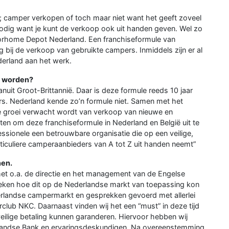
; camper verkopen of toch maar niet want het geeft zoveel
odig want je kunt de verkoop ook uit handen geven. Wel zo
orhome Depot Nederland. Een franchiseformule van
 bij de verkoop van gebruikte campers. Inmiddels zijn er al
derland aan het werk.
e worden?
nuit Groot-Brittannië. Daar is deze formule reeds 10 jaar
rs. Nederland kende zo’n formule niet. Samen met het
e groei verwacht wordt van verkoop van nieuwe en
ten om deze franchiseformule in Nederland en België uit te
essionele een betrouwbare organisatie die op een veilige,
ticuliere camperaanbieders van A tot Z uit handen neemt”
nen.
et o.a. de directie en het management van de Engelse
ken hoe dit op de Nederlandse markt van toepassing kon
erlandse campermarkt en gesprekken gevoerd met allerlei
club NKC. Daarnaast vinden wij het een “must” in deze tijd
eilige betaling kunnen garanderen. Hiervoor hebben wij
landse Bank en ervaringsdeskundigen. Na overeenstemming