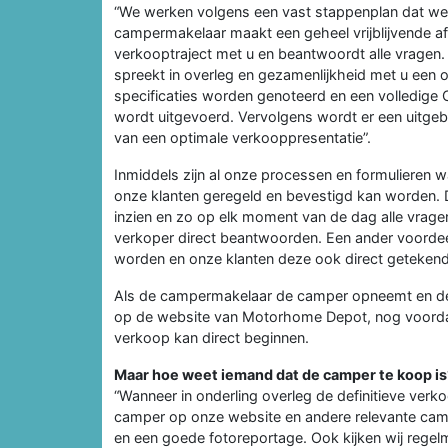
“We werken volgens een vast stappenplan dat we 
campermakelaar maakt een geheel vrijblijvende af
verkooptraject met u en beantwoordt alle vrage
spreekt in overleg en gezamenlijkheid met u een
specificaties worden genoteerd en een volledige
wordt uitgevoerd. Vervolgens wordt er een uitg
van een optimale verkooppresentatie”.
Inmiddels zijn al onze processen en formulieren wa
onze klanten geregeld en bevestigd kan worden. D
inzien en zo op elk moment van de dag alle vrag
verkoper direct beantwoorden. Een ander voordeel
worden en onze klanten deze ook direct getekend
Als de campermakelaar de camper opneemt en de ge
op de website van Motorhome Depot, nog voordat
verkoop kan direct beginnen.
Maar hoe weet iemand dat de camper te koop is
“Wanneer in onderling overleg de definitieve verko
camper op onze website en andere relevante campe
en een goede fotoreportage. Ook kijken wij rege