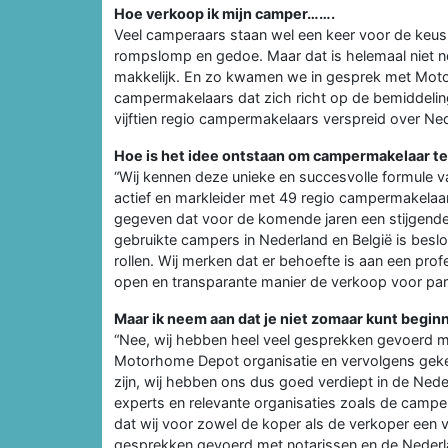
Hoe verkoop ik mijn camper…….
Veel camperaars staan wel een keer voor de keus
rompslomp en gedoe. Maar dat is helemaal niet n
makkelijk. En zo kwamen we in gesprek met Mot
campermakelaars dat zich richt op de bemiddeling
vijftien regio campermakelaars verspreid over Ne
Hoe is het idee ontstaan om campermakelaar t
“Wij kennen deze unieke en succesvolle formule va
actief en markleider met 49 regio campermakelaa
gegeven dat voor de komende jaren een stijgend
gebruikte campers in Nederland en België is beslo
rollen. Wij merken dat er behoefte is aan een prof
open en transparante manier de verkoop voor par
Maar ik neem aan dat je niet zomaar kunt begin
“Nee, wij hebben heel veel gesprekken gevoerd m
Motorhome Depot organisatie en vervolgens geke
zijn, wij hebben ons dus goed verdiept in de Ned
experts en relevante organisaties zoals de camper
dat wij voor zowel de koper als de verkoper een v
gesprekken gevoerd met notarissen en de Neder