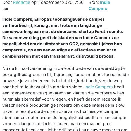
Door
Redactie
op
1 december 2020, 7:50
Bron:
Indie
uur
Campers
Indie Campers, Europa's toonaangevende camper
verhuurbedrijf, kondigt met trots een langdurige
samenwerking aan met de duurzame startup Forstfreunde.
De samenwerking geeft de klanten van Indie Campers de
mogelijkheid om de uitstoot van CO2, gemaakt tijdens hun
camperreis, op een eenvoudige en effectieve manier te
compenseren met een transparant, drievoudig proces.
Nu de klimaatverandering in de voorhoede van de wereldwijde
bezorgdheid groeit en blijft groeien, samen met het toenemende
bewustzijn van iedereen, is het duidelijk dat bedrijven de weg
naar het milieubewustzijn moeten volgen.
Indie Campers
heeft
een toenemende vraag ervaren van klanten die campers willen
huren als alternatief voor vliegen, en heeft daarom recentelijk
verschillende producten gelanceerd om deze interesse in slow
travel te beantwoorden. Eén daarvan is hun nieuwe camper
abonnement dat mensen de mogelijkheid biedt om een camper
voor een langere periode te huren, van een maand, paar
maanden tot een jaar. Het bedrijf bekijkt nu nieuwe manieren om