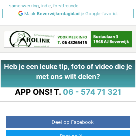
samenwerking
,
indie
,
forstfreunde
Maak
Beverwijkerdagblad
je Google-favoriet
Heb je een leuke tip, foto of video die je
met ons wilt delen?
APP ONS!
T.
06 - 574 71 321
Deel op Facebook
Post op X