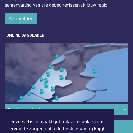
samenvatting van alle gebeurtenissen uit jouw regio.
Aanmelden
ONLINE DAGBLADEN
Overige dagbladen in de regio
Deze website maakt gebruik van cookies om
Algemene voorwaarden
ervoor te zorgen dat u de beste ervaring krijgt