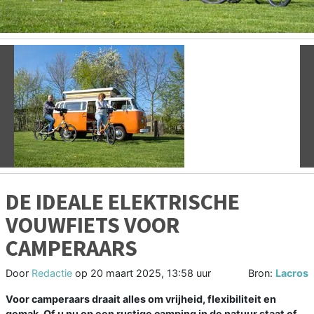
Vorige
V
DE IDEALE ELEKTRISCHE
VOUWFIETS VOOR
CAMPERAARS
Door
Redactie
op
20 maart 2025, 13:58 uur
Bron:
Lacros
Voor camperaars draait alles om vrijheid, flexibiliteit en
gemak. Of u nu op een rustige camping in de natuur staat of