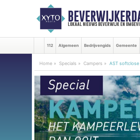
BEVERWIJKERD
lokaal nieuws beverwijk en omgevi
112
Algemeen
Bedrijvengids
Gemeente
Home
Specials
Campers
AST softclose 