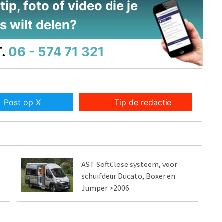
ip, foto of video die je
s wilt delen?
.
06 - 574 71 321
Post op X
Tip de redactie
AST SoftClose systeem, voor
schuifdeur Ducato, Boxer en
Jumper >2006