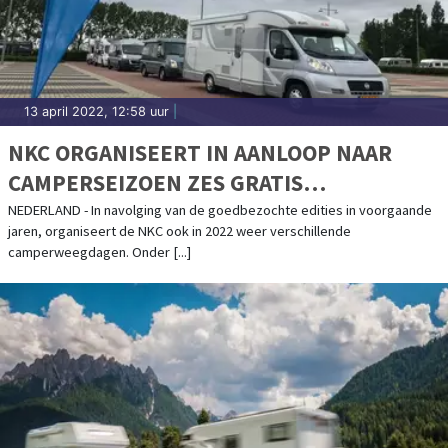
13 april 2022, 12:58 uur
|
NKC ORGANISEERT IN AANLOOP NAAR
CAMPERSEIZOEN ZES GRATIS
CAMPERWEEGDAGEN
NEDERLAND - In navolging van de goedbezochte edities in voorgaande
jaren, organiseert de NKC ook in 2022 weer verschillende
camperweegdagen. Onder [...]