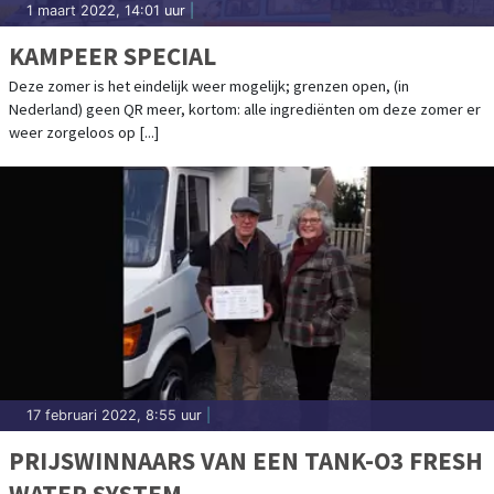
1 maart 2022, 14:01 uur
|
KAMPEER SPECIAL
Deze zomer is het eindelijk weer mogelijk; grenzen open, (in
Nederland) geen QR meer, kortom: alle ingrediënten om deze zomer er
weer zorgeloos op [...]
17 februari 2022, 8:55 uur
|
PRIJSWINNAARS VAN EEN TANK-O3 FRESH
WATER SYSTEM