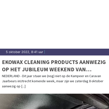
5 oktober 2022, 8:41 uur
|
EKOWAX CLEANING PRODUCTS AANWEZIG
OP HET JUBILEUM WEEKEND VAN
CAMPERCLUBNEDERLAND
NEDERLAND - Dit jaar staan we (nog) niet op de Kampeer en Caravan
Jaarbeurs inUtrecht komende week, maar zijn we zaterdag 8 oktober
aanwezig op [...]