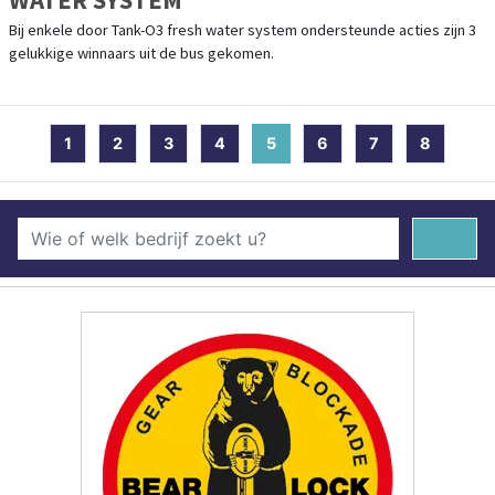
Bij enkele door Tank-O3 fresh water system ondersteunde acties zijn 3
gelukkige winnaars uit de bus gekomen.
1
2
3
4
5
(current)
6
7
8