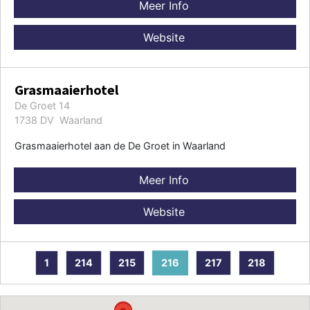
Meer Info
Website
Grasmaaierhotel
De Groet 14
1738 DV Waarland
Grasmaaierhotel aan de De Groet in Waarland
Meer Info
Website
1
214
215
216
217
218