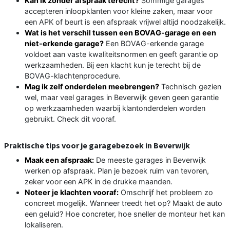
Kan ik zonder afspraak terecht?
Sommige garages
accepteren inloopklanten voor kleine zaken, maar voor
een APK of beurt is een afspraak vrijwel altijd noodzakelijk.
Wat is het verschil tussen een BOVAG-garage en een
niet-erkende garage?
Een BOVAG-erkende garage
voldoet aan vaste kwaliteitsnormen en geeft garantie op
werkzaamheden. Bij een klacht kun je terecht bij de
BOVAG-klachtenprocedure.
Mag ik zelf onderdelen meebrengen?
Technisch gezien
wel, maar veel garages in Beverwijk geven geen garantie
op werkzaamheden waarbij klantonderdelen worden
gebruikt. Check dit vooraf.
Praktische tips voor je garagebezoek in Beverwijk
Maak een afspraak:
De meeste garages in Beverwijk
werken op afspraak. Plan je bezoek ruim van tevoren,
zeker voor een APK in de drukke maanden.
Noteer je klachten vooraf:
Omschrijf het probleem zo
concreet mogelijk. Wanneer treedt het op? Maakt de auto
een geluid? Hoe concreter, hoe sneller de monteur het kan
lokaliseren.