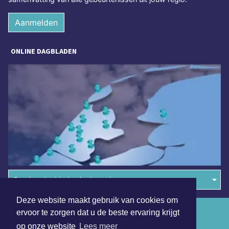
Aanmelden
ONLINE DAGBLADEN
Overige dagbladen in de regio
Deze website maakt gebruik van cookies om
Algemene voorwaarden
ervoor te zorgen dat u de beste ervaring krijgt
op onze website
Lees meer
Disclaimer