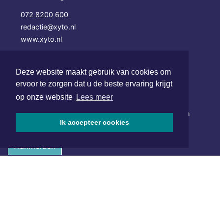
072 8200 600
redactie@xyto.nl
www.xyto.nl
SOCIAL MEDIA
Deze website maakt gebruik van cookies om
ervoor te zorgen dat u de beste ervaring krijgt
NIEUWSBRIEF AANMELDEN
op onze website
Lees meer
Schrijf je in voor onze nieuwsbrief en krijg wekelijks een
Ik accepteer cookies
samenvatting van alle gebeurtenissen uit jouw regio.
Aanmelden
ONLINE DAGBLADEN