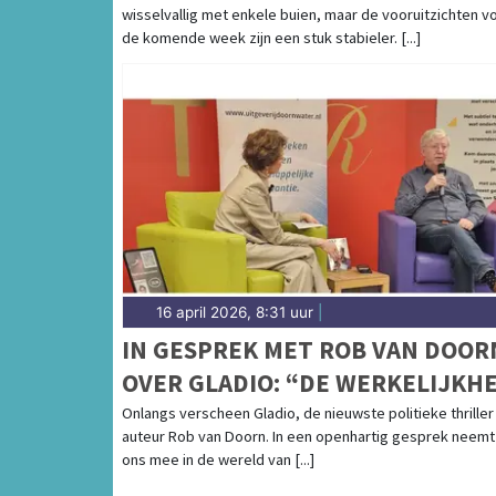
wisselvallig met enkele buien, maar de vooruitzichten v
de komende week zijn een stuk stabieler. [...]
16 april 2026, 8:31 uur
|
IN GESPREK MET ROB VAN DOOR
OVER GLADIO: “DE WERKELIJKHE
IS VAAK HARDER DAN FICTIE”
Onlangs verscheen Gladio, de nieuwste politieke thriller
auteur Rob van Doorn. In een openhartig gesprek neemt 
ons mee in de wereld van [...]