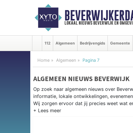
BEVERWIJKERD
lokaal nieuws beverwijk en omgevi
112
Algemeen
Bedrijvengids
Gemeente
Home
Algemeen
Pagina 7
ALGEMEEN NIEUWS BEVERWIJK
Op zoek naar algemeen nieuws over Beverwi
informatie, lokale ontwikkelingen, eveneme
Wij zorgen ervoor dat jij precies weet wat er
PRAKTISCHE INFORMATIE BEVER
Van werkzaamheden op de A9 tot evenemente