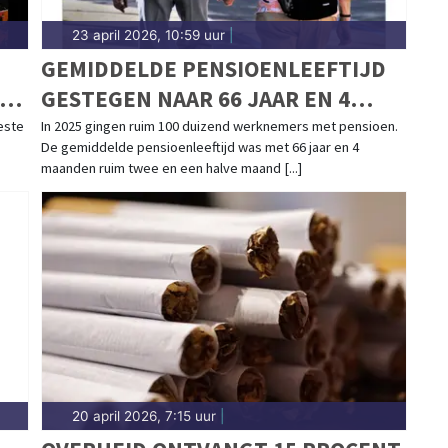
23 april 2026, 10:59 uur
|
GEMIDDELDE PENSIOENLEEFTIJD
A
GESTEGEN NAAR 66 JAAR EN 4
MAANDEN
este
In 2025 gingen ruim 100 duizend werknemers met pensioen.
De gemiddelde pensioenleeftijd was met 66 jaar en 4
maanden ruim twee en een halve maand [...]
20 april 2026, 7:15 uur
|