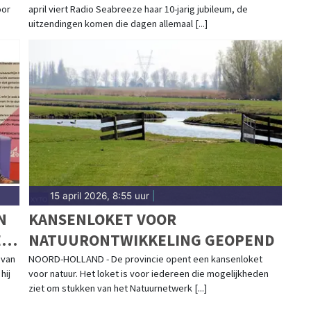
oor
april viert Radio Seabreeze haar 10-jarig jubileum, de
HELDER
uitzendingen komen die dagen allemaal [...]
15 april 2026, 8:55 uur
|
N
KANSENLOKET VOOR
ID
NATUURONTWIKKELING GEOPEND
 van
NOORD-HOLLAND - De provincie opent een kansenloket
hij
voor natuur. Het loket is voor iedereen die mogelijkheden
ziet om stukken van het Natuurnetwerk [...]