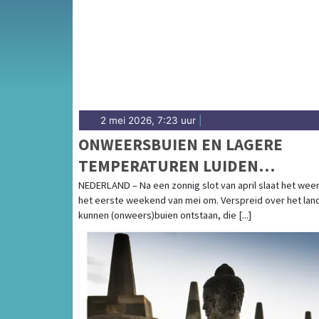
praktische informatie over voorzieningen in 
2 mei 2026, 7:23 uur
|
ONWEERSBUIEN EN LAGERE
TEMPERATUREN LUIDEN
WISSELVALLIG BEGIN VAN MEI IN
NEDERLAND – Na een zonnig slot van april slaat het weer
het eerste weekend van mei om. Verspreid over het lan
kunnen (onweers)buien ontstaan, die [...]