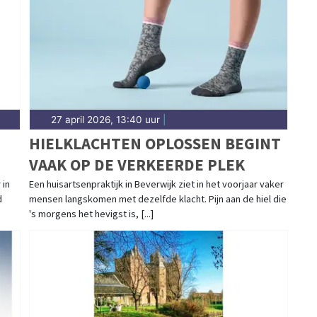
Beverwijk.
27 april 2026, 13:40 uur
|
HIELKLACHTEN OPLOSSEN BEGINT
VAAK OP DE VERKEERDE PLEK
 in
Een huisartsenpraktijk in Beverwijk ziet in het voorjaar vaker
d
mensen langskomen met dezelfde klacht. Pijn aan de hiel die
's morgens het hevigst is, [...]