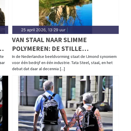
25 april 2026, 13:29 uur
|
VAN STAAL NAAR SLIMME
POLYMEREN: DE STILLE
TRANSFORMATIE IN DE IJMOND
mte
In de Nederlandse beeldvorming staat de IJmond synoniem
aar
voor één bedrijf en één industrie. Tata Steel, staal, en het
debat dat daar al decennia [...]