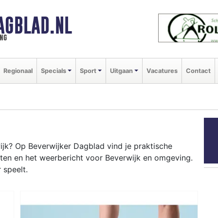
AGBLAD.NL
ng
Regionaal
Specials
Sport
Uitgaan
Vacatures
Contact
jk? Op Beverwijker Dagblad vind je praktische
nten en het weerbericht voor Beverwijk en omgeving.
 speelt.
WIJK
n als de Bazaar, kermissen in het centrum en