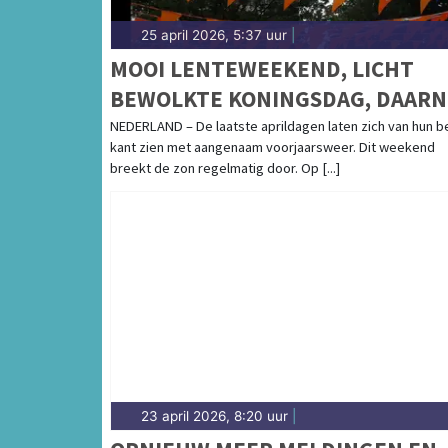
25 april 2026, 5:37 uur
|
MOOI LENTEWEEKEND, LICHT
BEWOLKTE KONINGSDAG, DAARN
ZONNIG EN DROOG
NEDERLAND – De laatste aprildagen laten zich van hun b
kant zien met aangenaam voorjaarsweer. Dit weekend
breekt de zon regelmatig door. Op [...]
23 april 2026, 8:20 uur
|