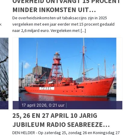
OVERHEID ONTVANGT 15 PROCENT
MINDER INKOMSTEN UIT
TABAKSACCIJNS
De overheidsinkomsten uit tabaksaccijns zijn in 2025
k
vergeleken met een jaar eerder met 15 procent gedaald
naar 2,6 miljard euro. Vergeleken met [...]
17 april 2026, 0:21 uur
|
25, 26 EN 27 APRIL 10 JARIG
JUBILEUM RADIO SEABREEZE
VANAF HET LICHTSCHIP TEXEL DEN
DEN HELDER - Op zaterdag 25, zondag 26 en Koningsdag 27