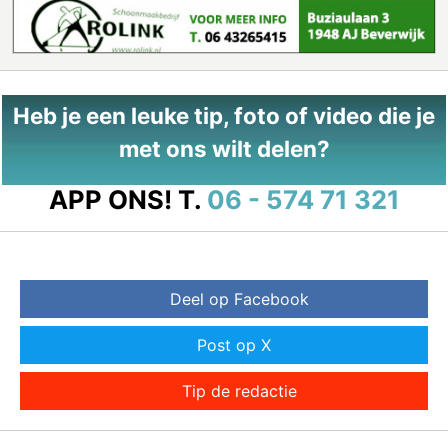
Heb je een leuke tip, foto of video die je
met ons wilt delen?
APP ONS!
T.
06 - 574 71 321
Deel op Facebook
Post op X
Tip de redactie