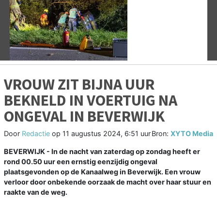
Vorige
V
VROUW ZIT BIJNA UUR
BEKNELD IN VOERTUIG NA
ONGEVAL IN BEVERWIJK
Door
Redactie
op
11 augustus 2024, 6:51 uur
Bron:
XYTO Media
BEVERWIJK - In de nacht van zaterdag op zondag heeft er
rond 00.50 uur een ernstig eenzijdig ongeval
plaatsgevonden op de Kanaalweg in Beverwijk. Een vrouw
verloor door onbekende oorzaak de macht over haar stuur en
raakte van de weg.