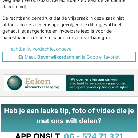
weg heeft veroorzaakt. De rechtbank spreekt de verdachte
daarom vrij.
De rechtbank benadrukt dat de vrijspraak in deze zaak niet
afdoet aan de zeer ernstige gevolgen die dit ongeval heeft
gehad. Het aangerichte en invoelbare leed is voor de
nabestaanden onherstelbaar en onvoorstelbaar groot.
rechtbank
,
verdachte
,
ongeval
Maak
Beverwijkerdagblad
je Google-favoriet
Heb je een leuke tip, foto of video die je
met ons wilt delen?
APP ONS!
T.
06 - 574 71 321