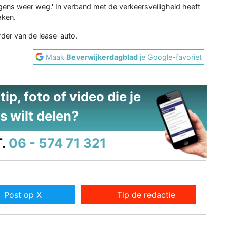
ens weer weg.' In verband met de verkeersveiligheid heeft
aken.
der van de lease-auto.
Maak
Beverwijkerdagblad
je Google-favoriet
ip, foto of video die je
s wilt delen?
.
06 - 574 71 321
Post op X
Tip de redactie