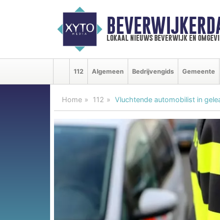
BEVERWIJKERD
lokaal nieuws beverwijk en omgevi
112
Algemeen
Bedrijvengids
Gemeente
Home
112
Vluchtende automobilist in gele