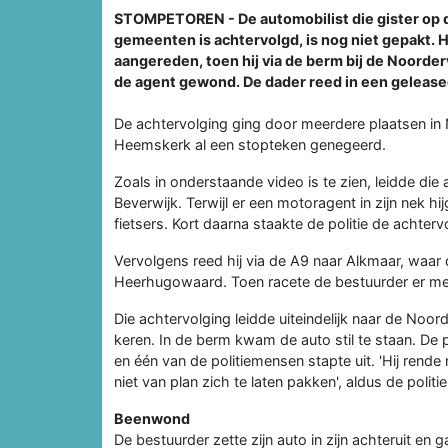
STOMPETOREN - De automobilist die gister op de
gemeenten is achtervolgd, is nog niet gepakt. H
aangereden, toen hij via de berm bij de Noorde
de agent gewond. De dader reed in een geleas
De achtervolging ging door meerdere plaatsen in 
Heemskerk al een stopteken genegeerd.
Zoals in onderstaande video is te zien, leidde di
Beverwijk. Terwijl er een motoragent in zijn nek h
fietsers. Kort daarna staakte de politie de achterv
Vervolgens reed hij via de A9 naar Alkmaar, waa
Heerhugowaard. Toen racete de bestuurder er met
Die achtervolging leidde uiteindelijk naar de Noo
keren. In de berm kwam de auto stil te staan. De 
en één van de politiemensen stapte uit. 'Hij rend
niet van plan zich te laten pakken', aldus de politie
Beenwond
De bestuurder zette zijn auto in zijn achteruit en