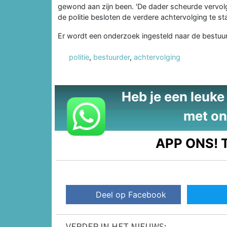
gewond aan zijn been. 'De dader scheurde vervolg
de politie besloten de verdere achtervolging te st
Er wordt een onderzoek ingesteld naar de bestuur
politie
,
bestuurder
,
achtervolging
Heb je een leuke t
met on
APP ONS!
T
Deel op Facebook
VERDER IN HET NIEUWS: