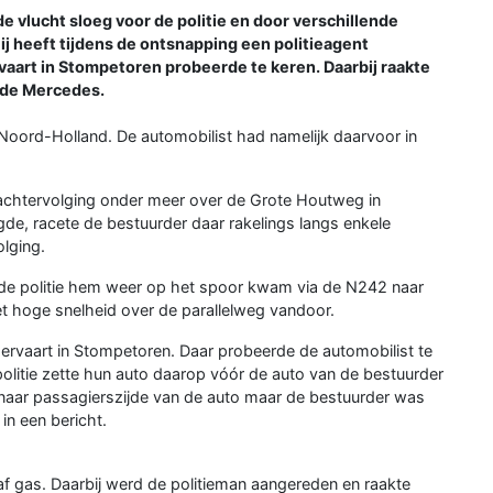
 vlucht sloeg voor de politie en door verschillende
ij heeft tijdens de ontsnapping een politieagent
rvaart in Stompetoren probeerde te keren. Daarbij raakte
ede Mercedes.
Noord-Holland. De automobilist had namelijk daarvoor in
e achtervolging onder meer over de Grote Houtweg in
ijgde, racete de bestuurder daar rakelings langs enkele
olging.
r de politie hem weer op het spoor kwam via de N242 naar
 hoge snelheid over de parallelweg vandoor.
rdervaart in Stompetoren. Daar probeerde de automobilist te
politie zette hun auto daarop vóór de auto van de bestuurder
e naar passagierszijde van de auto maar de bestuurder was
 in een bericht.
 gaf gas. Daarbij werd de politieman aangereden en raakte