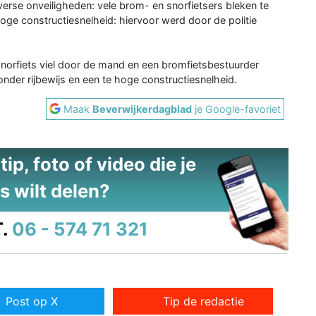
erse onveiligheden: vele brom- en snorfietsers bleken te
hoge constructiesnelheid: hiervoor werd door de politie
norfiets viel door de mand en een bromfietsbestuurder
nder rijbewijs en een te hoge constructiesnelheid.
Maak
Beverwijkerdagblad
je Google-favoriet
ip, foto of video die je
s wilt delen?
.
06 - 574 71 321
Post op X
Tip de redactie