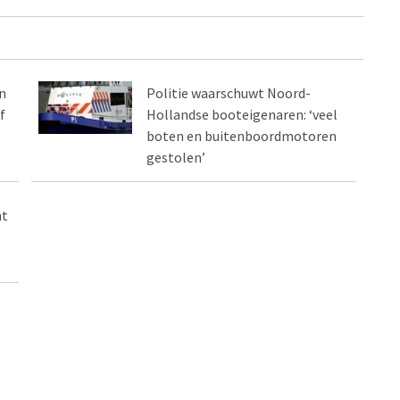
n
Politie waarschuwt Noord-
f
Hollandse booteigenaren: ‘veel
boten en buitenboordmotoren
gestolen’
ht