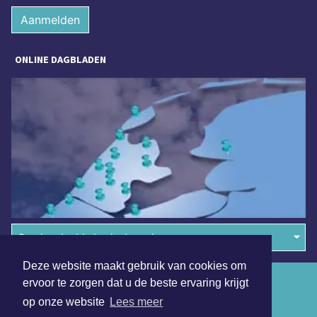
Aanmelden
ONLINE DAGBLADEN
Overige dagbladen in de regio
Deze website maakt gebruik van cookies om
Algemene voorwaarden
ervoor te zorgen dat u de beste ervaring krijgt
op onze website
Lees meer
Disclaimer