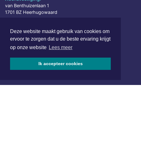
van Benthuizenlaan 1
1701 BZ Heerhugowaard
072 8200 600
Deze website maakt gebruik van cookies om
redactie@xyto.nl
ervoor te zorgen dat u de beste ervaring krijgt
www.xyto.nl
op onze website
Lees meer
SOCIAL MEDIA
Ik accepteer cookies
NIEUWSBRIEF AANMELDEN
Schrijf je in voor onze nieuwsbrief en krijg wekelijks een
samenvatting van alle gebeurtenissen uit jouw regio.
Aanmelden
ONLINE DAGBLADEN