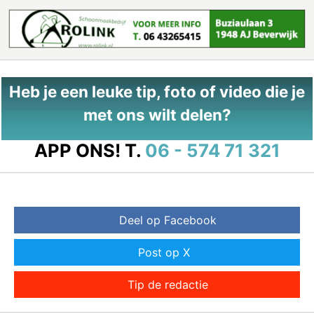
Heb je een leuke tip, foto of video die je
met ons wilt delen?
APP ONS!
T.
06 - 574 71 321
Deel op Facebook
Post op X
Tip de redactie