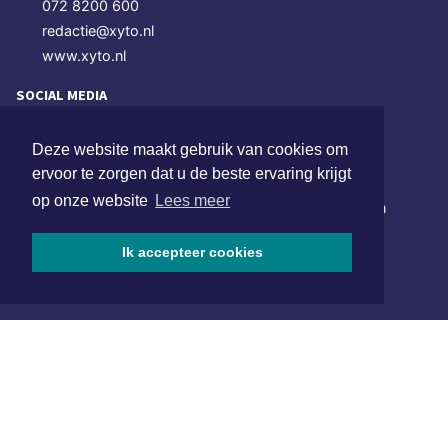
072 8200 600
redactie@xyto.nl
www.xyto.nl
SOCIAL MEDIA
Deze website maakt gebruik van cookies om
NIEUWSBRIEF AANMELDEN
ervoor te zorgen dat u de beste ervaring krijgt
op onze website
Lees meer
Schrijf je in voor onze nieuwsbrief en krijg wekelijks een
samenvatting van alle gebeurtenissen uit jouw regio.
Ik accepteer cookies
Aanmelden
ONLINE DAGBLADEN