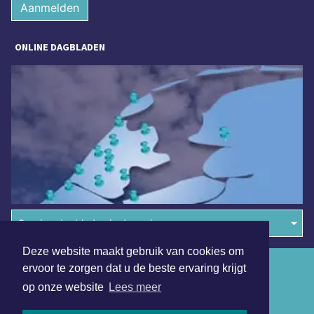
Aanmelden
ONLINE DAGBLADEN
Overige dagbladen in de regio
Deze website maakt gebruik van cookies om
Algemene voorwaarden
ervoor te zorgen dat u de beste ervaring krijgt
op onze website
Lees meer
Disclaimer