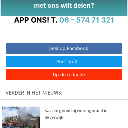
met ons wilt delen?
APP ONS!
T.
06 - 574 71 321
Deel op Facebook
Post op X
Tip de redactie
VERDER IN HET NIEUWS:
Katten gered bij woningbrand in
Beverwijk