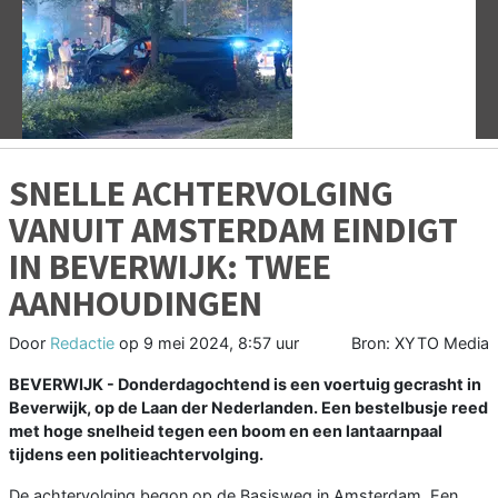
Vorige
V
SNELLE ACHTERVOLGING
VANUIT AMSTERDAM EINDIGT
IN BEVERWIJK: TWEE
AANHOUDINGEN
Door
Redactie
op
9 mei 2024, 8:57 uur
Bron: XYTO Media
BEVERWIJK - Donderdagochtend is een voertuig gecrasht in
Beverwijk, op de Laan der Nederlanden. Een bestelbusje reed
met hoge snelheid tegen een boom en een lantaarnpaal
tijdens een politieachtervolging.
De achtervolging begon op de Basisweg in Amsterdam. Een