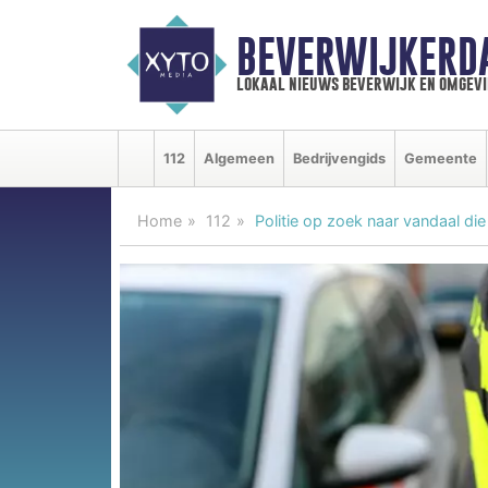
BEVERWIJKERD
lokaal nieuws beverwijk en omgevi
112
Algemeen
Bedrijvengids
Gemeente
Home
112
Politie op zoek naar vandaal di