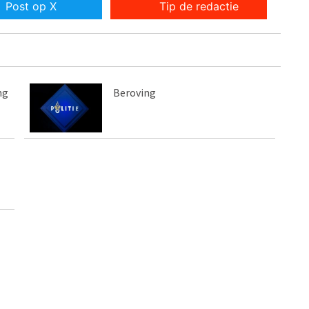
Post op X
Tip de redactie
ng
Beroving