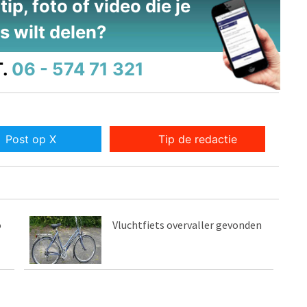
ip, foto of video die je
s wilt delen?
.
06 - 574 71 321
Post op X
Tip de redactie
o
Vluchtfiets overvaller gevonden