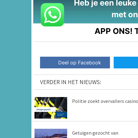
Heb je een leuke t
met on
APP ONS!
T
Deel op Facebook
VERDER IN HET NIEUWS:
Politie zoekt overvallers casin
Getuigen gezocht van