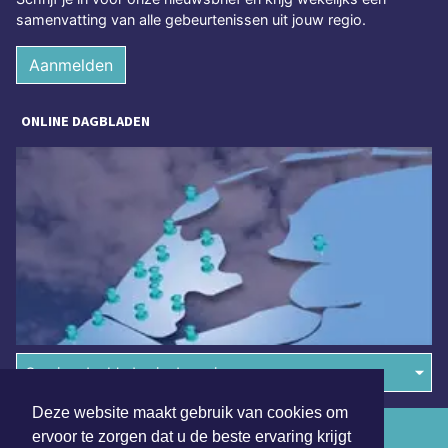
samenvatting van alle gebeurtenissen uit jouw regio.
Aanmelden
ONLINE DAGBLADEN
Overige dagbladen in de regio
Deze website maakt gebruik van cookies om
Algemene voorwaarden
ervoor te zorgen dat u de beste ervaring krijgt