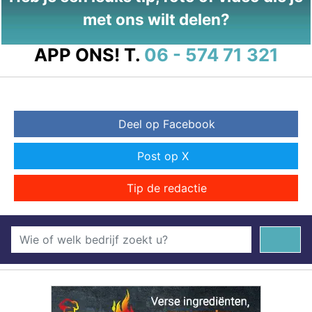
met ons wilt delen?
APP ONS!
T.
06 - 574 71 321
Deel op Facebook
Post op X
Tip de redactie