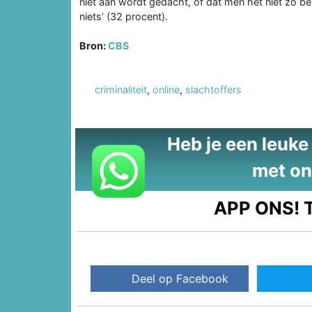
niet aan wordt gedacht, of dat men het niet zo bel
niets’ (32 procent).
Bron:
CBS
criminaliteit
,
online
,
slachtoffers
Heb je een leuke t
met on
APP ONS!
T
Deel op Facebook