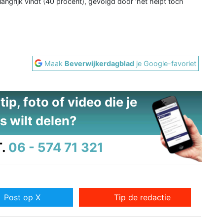
angrijk vindt (40 procent), gevolgd door ‘het helpt toch
Maak
Beverwijkerdagblad
je Google-favoriet
ip, foto of video die je
s wilt delen?
.
06 - 574 71 321
Post op X
Tip de redactie