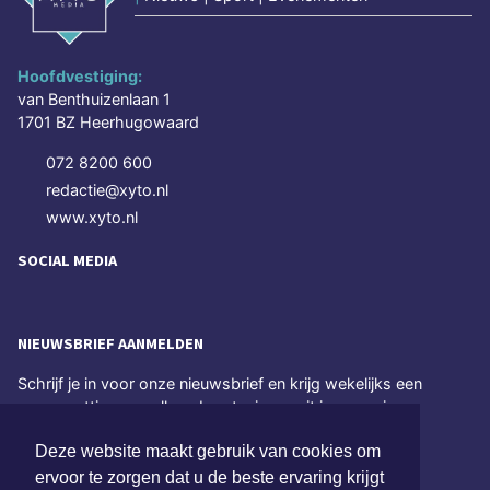
Hoofdvestiging:
van Benthuizenlaan 1
1701 BZ Heerhugowaard
072 8200 600
redactie@xyto.nl
www.xyto.nl
SOCIAL MEDIA
NIEUWSBRIEF AANMELDEN
Schrijf je in voor onze nieuwsbrief en krijg wekelijks een
samenvatting van alle gebeurtenissen uit jouw regio.
Deze website maakt gebruik van cookies om
Aanmelden
ervoor te zorgen dat u de beste ervaring krijgt