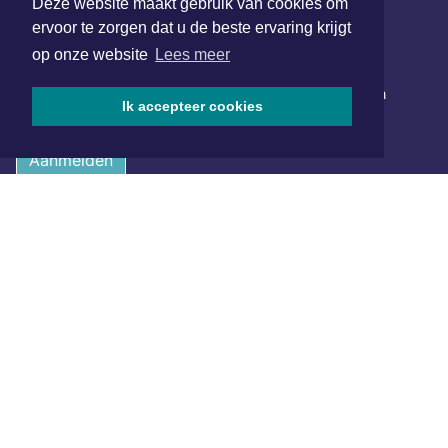
Deze website maakt gebruik van cookies om
ervoor te zorgen dat u de beste ervaring krijgt
op onze website
Lees meer
NIEUWSBRIEF AANMELDEN
Schrijf je in voor onze nieuwsbrief en krijg wekelijks een
Ik accepteer cookies
samenvatting van alle gebeurtenissen uit jouw regio.
Aanmelden
ONLINE DAGBLADEN