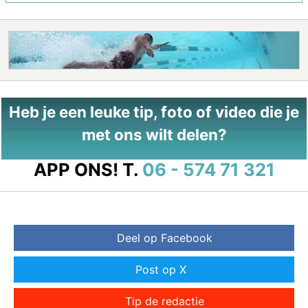
Heb je een leuke tip, foto of video die je
met ons wilt delen?
APP ONS!
T.
06 - 574 71 321
Deel op Facebook
Post op X
Tip de redactie