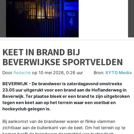
Vorige
V
KEET IN BRAND BIJ
BEVERWIJKSE SPORTVELDEN
Door
Redactie
op
10 mei 2026, 0:26 uur
Bron:
XYTO Media
BEVERWIJK - De brandweer is zaterdagavond omstreeks
23.05 uur uitgerukt voor een brand aan de Hoflanderweg in
Beverwijk. Ter plaatse bleek er een brand te zijn uitgebroken
tegen een keet aan op het terrein waar een voetbal en
hockeyclub gelegen is.
Bij aankomst van de brandweer waren er flinke vlammen
zichtbaar aan de buitenkant van de keet. Om het terrein op te
komen heeft de brandweer doormiddel van hydraulisch