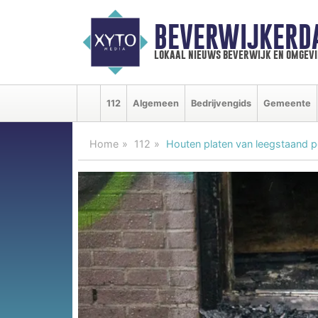
BEVERWIJKERD
lokaal nieuws beverwijk en omgevi
112
Algemeen
Bedrijvengids
Gemeente
Home
112
Houten platen van leegstaand 