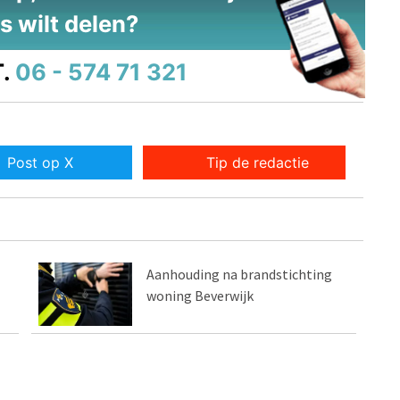
s wilt delen?
.
06 - 574 71 321
Post op X
Tip de redactie
Aanhouding na brandstichting
woning Beverwijk