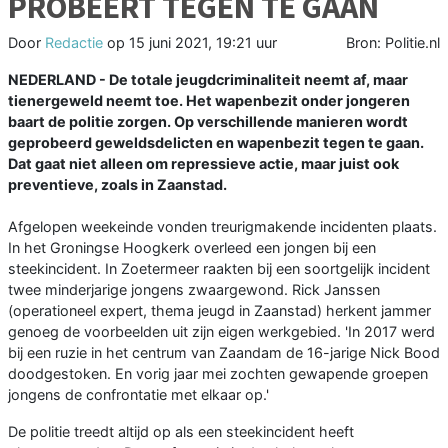
PROBEERT TEGEN TE GAAN
Door
Redactie
op
15 juni 2021, 19:21 uur
Bron: Politie.nl
NEDERLAND - De totale jeugdcriminaliteit neemt af, maar
tienergeweld neemt toe. Het wapenbezit onder jongeren
baart de politie zorgen. Op verschillende manieren wordt
geprobeerd geweldsdelicten en wapenbezit tegen te gaan.
Dat gaat niet alleen om repressieve actie, maar juist ook
preventieve, zoals in Zaanstad.
Afgelopen weekeinde vonden treurigmakende incidenten plaats.
In het Groningse Hoogkerk overleed een jongen bij een
steekincident. In Zoetermeer raakten bij een soortgelijk incident
twee minderjarige jongens zwaargewond. Rick Janssen
(operationeel expert, thema jeugd in Zaanstad) herkent jammer
genoeg de voorbeelden uit zijn eigen werkgebied. 'In 2017 werd
bij een ruzie in het centrum van Zaandam de 16-jarige Nick Bood
doodgestoken. En vorig jaar mei zochten gewapende groepen
jongens de confrontatie met elkaar op.'
De politie treedt altijd op als een steekincident heeft