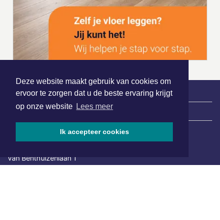
Deze website maakt gebruik van cookies om
ervoor te zorgen dat u de beste ervaring krijgt
op onze website
Lees meer
|
Nieuws | Sport | Evenementen
Ik accepteer cookies
Hoofdvestiging:
van Benthuizenlaan 1
1701 BZ Heerhugowaard
072 8200 600
redactie@xyto.nl
www.xyto.nl