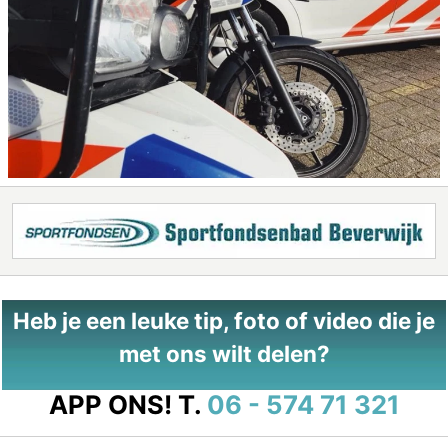
Heb je een leuke tip, foto of video die je
met ons wilt delen?
APP ONS!
T.
06 - 574 71 321