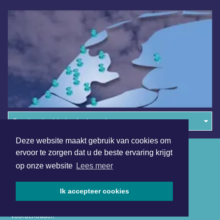
Overige dagbladen in de regio
Deze website maakt gebruik van cookies om
Algemene voorwaarden
ervoor te zorgen dat u de beste ervaring krijgt
op onze website
Lees meer
Disclaimer
Privacy Statement
Ik accepteer cookies
Copyright (c) 2026 | Beverwijkerdagblad.nl - Alle rechten
voorbehouden