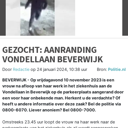
Vorige
V
GEZOCHT: AANRANDING
VONDELLAAN BEVERWIJK
Door
Redactie
op
24 januari 2024, 10:38 uur
Bron:
Politie.nl
BEVERWIJK -
Op vrijdagavond 10 november 2023 is een
vrouw na afloop van haar werk in het ziekenhuis aan de
Vondellaan in Beverwijk op de parkeerplaats aangerand door
een voor haar onbekende man. Herkent u de verdachte? Of
heeft u andere informatie over deze zaak? Bel de politie via
0800-6070. Liever anoniem? Bel 0800-7000.
Omstreeks 23.45 uur loopt de vrouw na haar werk naar de
parkeerplaats van het ziekenhuis als zij wordt
aangesproken