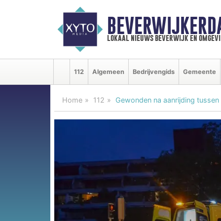
BEVERWIJKERD
lokaal nieuws beverwijk en omgevi
112
Algemeen
Bedrijvengids
Gemeente
Home
112
Gewonden na aanrijding tussen s