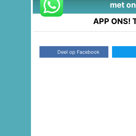
met on
APP ONS!
T
Deel op Facebook