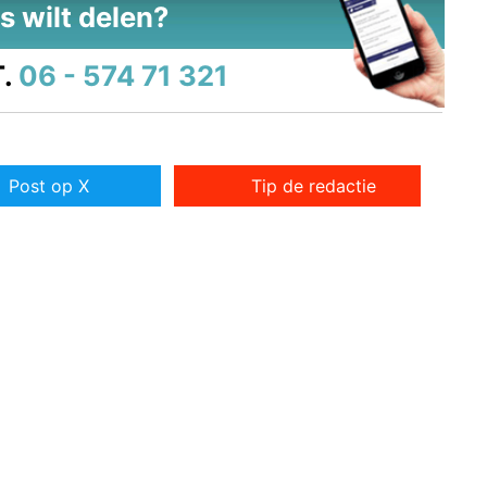
s wilt delen?
.
06 - 574 71 321
Post op X
Tip de redactie