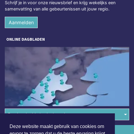
Schrijf je in voor onze nieuwsbrief en krijg wekelijks een
samenvatting van alle gebeurtenissen uit jouw regio.
Aanmelden
ONLINE DAGBLADEN
Overige dagbladen in de regio
Deze website maakt gebruik van cookies om
Algemene voorwaarden
ervoor te zorgen dat u de beste ervaring krijgt