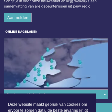
Schrijf je in voor onze nieuwsbrief en krijg wekelijks een
samenvatting van alle gebeurtenissen uit jouw regio.
Aanmelden
ONLINE DAGBLADEN
Overige dagbladen in de regio
Deze website maakt gebruik van cookies om
Algemene voorwaarden
ervoor te zorgen dat u de beste ervaring krijgt