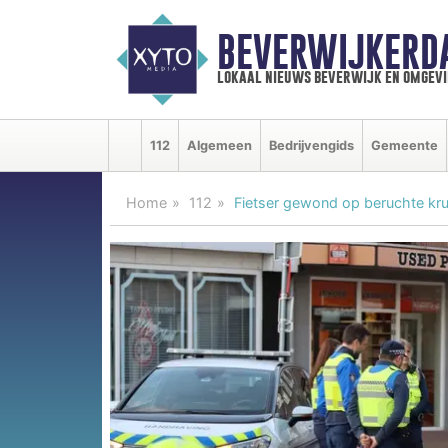
BEVERWIJKERD
lokaal nieuws beverwijk en omgevi
112
Algemeen
Bedrijvengids
Gemeente
Home
112
Fietser gewond op beruchte krui